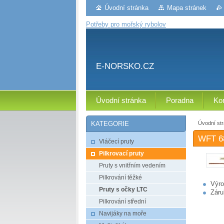
Úvodní stránka
Mapa stránek
Potřeby pro mořský rybolov
E-NORSKO.CZ
Úvodní stránka
Poradna
Ko
Úvodní st
KATEGORIE
WFT 6
Vláčecí pruty
Pilkrovací pruty
Pruty s vnitřním vedením
Pilkrování těžké
Výro
Pruty s očky LTC
Záru
Pilkrování střední
Navijáky na moře