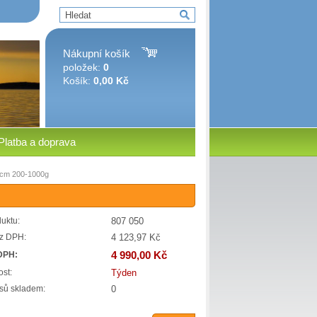
Nákupní košík
položek:
0
Košík:
0,00 Kč
Platba a doprava
0cm 200-1000g
807 050
uktu:
4 123,97 Kč
z DPH:
4 990,00 Kč
DPH:
Týden
st:
0
sů skladem: