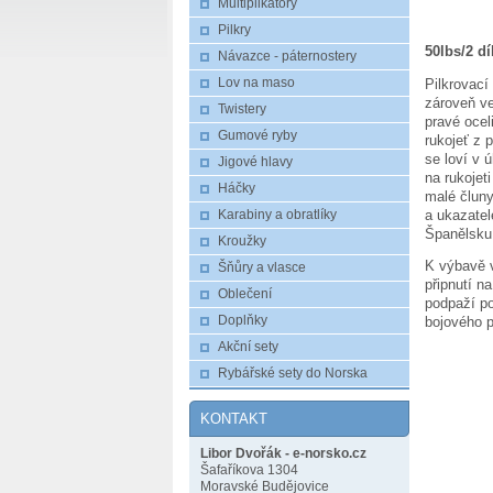
Multiplikátory
Pilkry
50lbs/2 dí
Návazce - páternostery
Pilkrovací
Lov na maso
zároveň ve
Twistery
pravé ocel
Gumové ryby
rukojeť z 
se loví v 
Jigové hlavy
na rukojet
Háčky
malé čluny
a ukazatel
Karabiny a obratlíky
Španělsku
Kroužky
K výbavě 
Šňůry a vlasce
připnutí n
Oblečení
podpaží po
Doplňky
bojového 
Akční sety
Rybářské sety do Norska
KONTAKT
Libor Dvořák - e-norsko.cz
Šafaříkova 1304
Moravské Budějovice