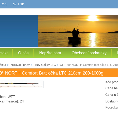
RSS
Tisk
ntakt
O nás
Napište nám
Obchodní podmínky
ránka
>
Pilkrovací pruty
>
Pruty s očky LTC
>
WFT 68° NORTH Comfort Butt očka LTC 21
8° NORTH Comfort Butt očka LTC 210cm 200-1000g
Kód prod
Cena be
Cena s 
bce:
WFT
ka (měsíců):
24
Dostupno
Počet ku