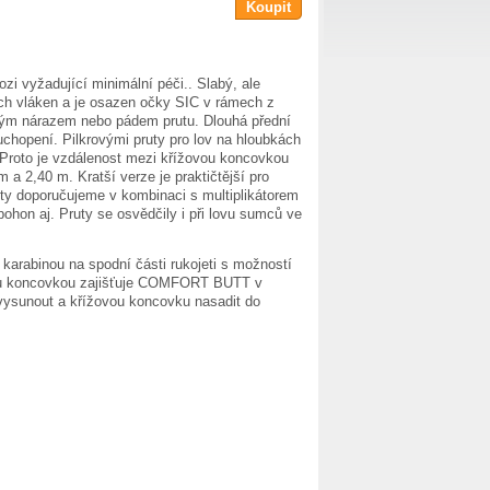
Koupit
zi vyžadující minimální péči.. Slabý, ale
ých vláken a je osazen očky SIC v rámech z
adným nárazem nebo pádem prutu. Dlouhá přední
chopení. Pilkrovými pruty pro lov na hloubkách
u. Proto je vzdálenost mezi křížovou koncovkou
 a 2,40 m. Kratší verze je praktičtější pro
ruty doporučujeme v kombinaci s multiplikátorem
hon aj. Pruty se osvědčily i při lovu sumců ve
abinou na spodní části rukojeti s možností
žovou koncovkou zajišťuje COMFORT BUTT v
vysunout a křížovou koncovku nasadit do