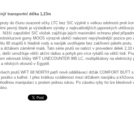
lný/ transportní délka 1,23m
 pruty do člunu osazené očky LTC bez SIC výplně s velkou odolnosti proti koro
lmi pevný blank je výsledkem výroby z nejkvalitnějších japonských uhlíkov
i. Nížší zapuštění SIC vložek zajišťuje jejich maximální ochranu před příp
protiskluzové gumy MOOS výrazně ulehčí nalezení nejvýhodnější pozice pro u
úhlu 90 stupňů k hladině vody a naviják uvolňujete bez zakřivení páteře prut
i a držákem záměrně malá. Tato série prutů se nabízí v provedení délek 2,10 m
, delší umožňuje větší akční rádius a pohyb pro více rybářů na větší lodi. P
em odvinuté šňůry WFT LINECOUNTER 995 LC, multiplikátory na elektrický po
 a nilských okounů v Egyptě.
všech prutů WFT 68 NORTH patří nově oddělávací držák COMFORT BUTT s kar
a poutko u kalhot. I přes krátkou vzdálenost mezi držákem navijáku a kří
hodlnou manipulaci s prutem jednou rukou. Po záseku ryby ho lze bleskově 
pásu.