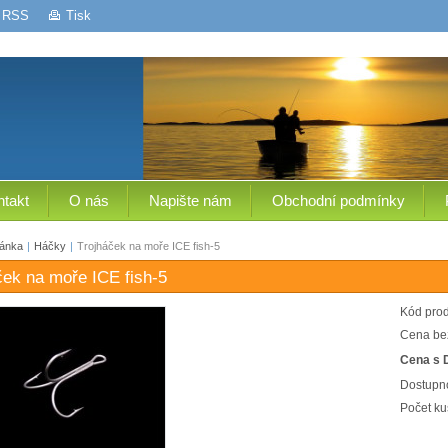
RSS
Tisk
ntakt
O nás
Napište nám
Obchodní podmínky
ránka
|
Háčky
|
Trojháček na moře ICE fish-5
ček na moře ICE fish-5
Kód prod
Cena be
Cena s 
Dostupno
Počet ku