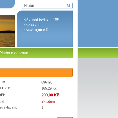
Nákupní košík
položek:
0
Košík:
0,00 Kč
Platba a doprava
896495
uktu:
165,29 Kč
z DPH:
200,00 Kč
DPH:
Skladem
st:
1
sů skladem: