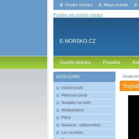
Úvodní stránka
Mapa stránek
Potřeby pro mořský rybolov
E-NORSKO.CZ
Úvodní stránka
Poradna
Ko
Úvodní st
KATEGORIE
Trojhá
Vláčecí pruty
Pilkrovací pruty
Navijáky na moře
Multiplikátory
Pilkry
Návazce - páternostery
Lov na maso