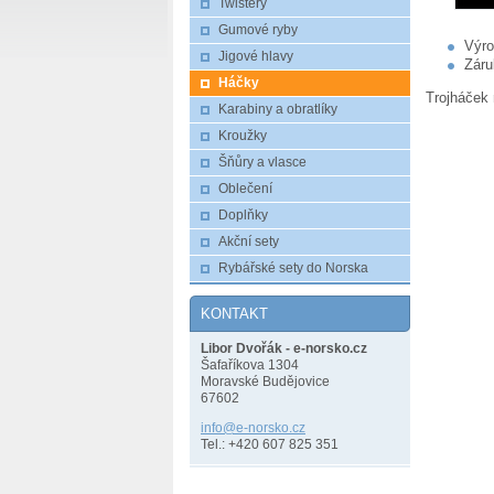
Twistery
Gumové ryby
Výro
Jigové hlavy
Záru
Háčky
Trojháček 
Karabiny a obratlíky
Kroužky
Šňůry a vlasce
Oblečení
Doplňky
Akční sety
Rybářské sety do Norska
KONTAKT
Libor Dvořák - e-norsko.cz
Šafaříkova 1304
Moravské Budějovice
67602
info@e-n
orsko.cz
Tel.: +420 607 825 351