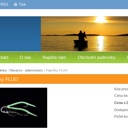
RSS
Tisk
ntakt
O nás
Napište nám
Obchodní podmínky
ránka
|
Návazce - páternostery
|
Papričky FLUO
čky FLUO
Kód prod
Cena be
Cena s 
Dostupno
Počet ku