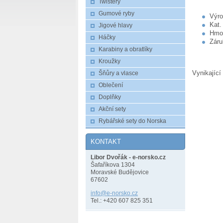
Twistery
Gumové ryby
Výro
Kat.
Jigové hlavy
Hmot
Háčky
Záru
Karabiny a obratlíky
Kroužky
Vynikající
Šňůry a vlasce
Oblečení
Doplňky
Akční sety
Rybářské sety do Norska
KONTAKT
Libor Dvořák - e-norsko.cz
Šafaříkova 1304
Moravské Budějovice
67602
info@e-n
orsko.cz
Tel.: +420 607 825 351