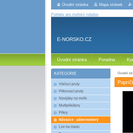
Úvodní stránka
Mapa stránek
Potřeby pro mořský rybolov
E-NORSKO.CZ
Úvodní stránka
Poradna
Ko
Úvodní st
KATEGORIE
Papri
Vláčecí pruty
Pilkrovací pruty
Navijáky na moře
Multiplikátory
Pilkry
Návazce - páternostery
Lov na maso