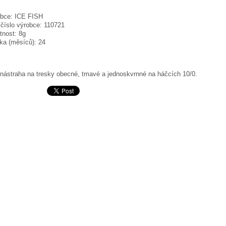
bce:
ICE FISH
 číslo výrobce:
110721
nost:
8g
ka (měsíců):
24
 nástraha na tresky obecné, tmavé a jednoskvrnné na háčcích 10/0.