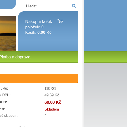
Nákupní košík
položek:
0
Košík:
0,00 Kč
Platba a doprava
110721
uktu:
49,59 Kč
z DPH:
60,00 Kč
DPH:
Skladem
st:
2
sů skladem: