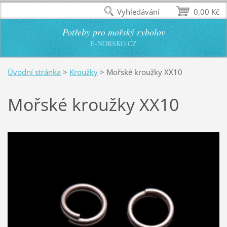
Vyhledávání
0,00 Kč
Potřeby pro mořský rybolov
E-NORSKO.CZ
Úvodní stránka
>
Kroužky
>
Mořské kroužky XX10
Mořské kroužky XX10