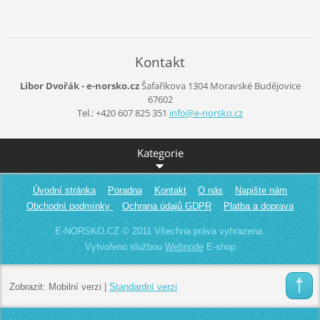
Kontakt
Libor Dvořák - e-norsko.cz
Šafaříkova 1304
Moravské Budějovice
67602
Tel.: +420 607 825 351
info@e-n
orsko.cz
Kategorie
Úvodní stránka
Poradna
Kontakt
O nás
Napište nám
Obchodní podmínky
Ochrana údajů GDPR
Platba a doprava
E-NORSKO.CZ © 2011 Všechna práva vyhrazena.
Vytvořeno službou
Webnode
E-shop
Zobrazit:
Mobilní verzi
|
Standardní verzi