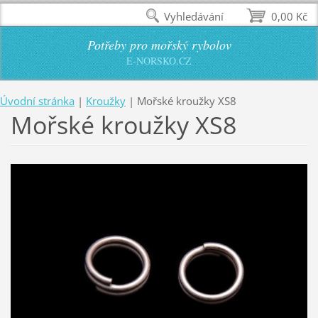
Vyhledávání
0,00 Kč
Potřeby pro mořský rybolov
E-NORSKO.CZ
Úvodní stránka
|
Kroužky
|
Mořské kroužky XS8
Mořské kroužky XS8