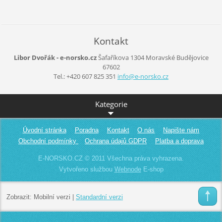
Kontakt
Libor Dvořák - e-norsko.cz
Šafaříkova 1304
Moravské Budějovice
67602
Tel.: +420 607 825 351
info@e-n
orsko.cz
Kategorie
Úvodní stránka
Poradna
Kontakt
O nás
Napište nám
Obchodní podmínky
Ochrana údajů GDPR
Platba a doprava
E-NORSKO.CZ © 2011 Všechna práva vyhrazena.
Vytvořeno službou
Webnode
E-shop
Zobrazit:
Mobilní verzi
|
Standardní verzi