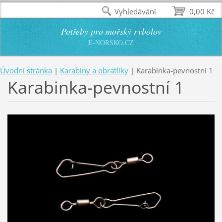
Vyhledávání
0,00 Kč
Potřeby pro mořský rybolov
E-NORSKO.CZ
Úvodní stránka
|
Karabiny a obratlíky
|
Karabinka-pevnostní 1
Karabinka-pevnostní 1