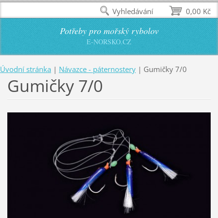
Vyhledávání
0,00 Kč
Potřeby pro mořský rybolov
E-NORSKO.CZ
Úvodní stránka
|
Návazce - páternostery
|
Gumičky 7/0
Gumičky 7/0