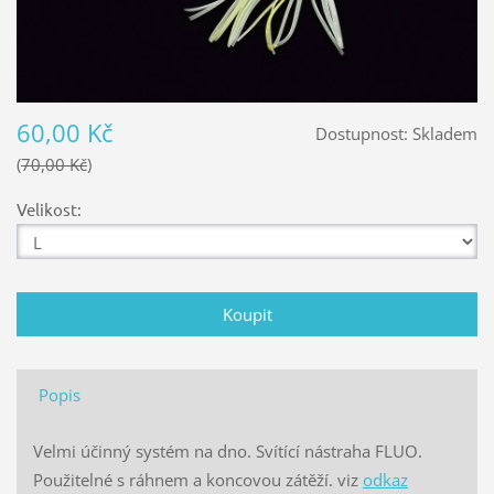
60,00 Kč
Dostupnost:
Skladem
70,00 Kč
Velikost:
Popis
Velmi účinný systém na dno. Svítící nástraha FLUO.
Použitelné s ráhnem a koncovou zátěží. viz
odkaz