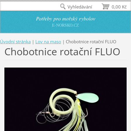
Vyhledávání
0,00 Kč
Potřeby pro mořský rybolov
E-NORSKO.CZ
Úvodní stránka
|
Lov na maso
|
Chobotnice rotační FLUO
Chobotnice rotační FLUO