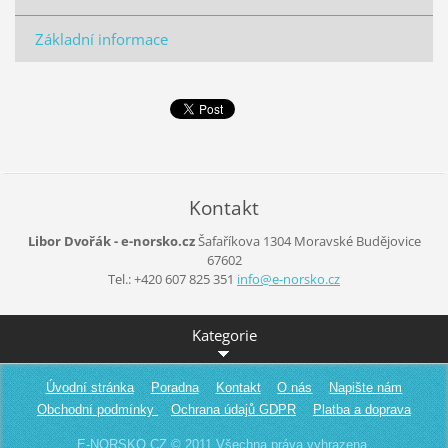
Základní informace
Kontakt
Libor Dvořák - e-norsko.cz
Šafaříkova 1304
Moravské Budějovice
67602
Tel.: +420 607 825 351
info@e-n
orsko.cz
Kategorie
Úvodní stránka
Poradna
Kontakt
O nás
Napište nám
Obchodní podmínky
Ochrana údajů GDPR
Platba a doprava
E-NORSKO.CZ © 2011 Všechna práva vyhrazena.